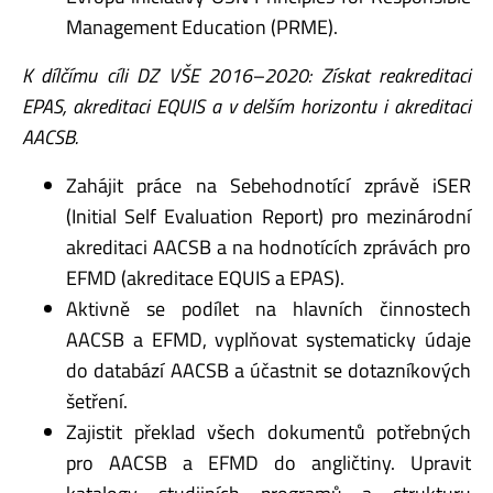
Management Education (PRME).
K dílčímu cíli DZ VŠE 2016–2020: Získat reakreditaci
EPAS, akreditaci EQUIS a v delším
horizontu i akreditaci
AACSB.
Zahájit práce na Sebehodnotící zprávě iSER
(Initial Self Evaluation Report) pro mezinárodní
akreditaci AACSB a na hodnotících zprávách pro
EFMD (akreditace EQUIS a EPAS).
Aktivně se podílet na hlavních činnostech
AACSB a EFMD, vyplňovat systematicky údaje
do databází AACSB a účastnit se dotazníkových
šetření.
Zajistit překlad všech dokumentů potřebných
pro AACSB a EFMD do angličtiny. Upravit