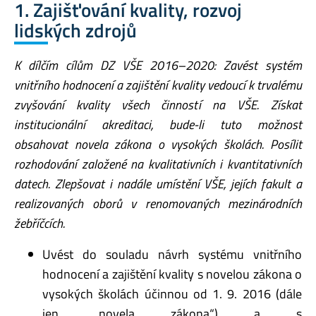
1. Zajišťování kvality, rozvoj
lidských zdrojů
K dílčím cílům DZ VŠE 2016–2020: Zavést systém
vnitřního hodnocení a zajištění kvality vedoucí k trvalému
zvyšování kvality všech činností na VŠE. Získat
institucionální akreditaci, bude-li tuto možnost
obsahovat novela zákona o vysokých školách. Posílit
rozhodování založené na kvalitativních i kvantitativních
datech. Zlepšovat i nadále umístění VŠE, jejích fakult a
realizovaných oborů v renomovaných mezinárodních
žebříčcích.
Uvést do souladu návrh systému vnitřního
hodnocení a zajištění kvality s novelou zákona o
vysokých školách účinnou od 1. 9. 2016 (dále
jen „novela zákona“) a s