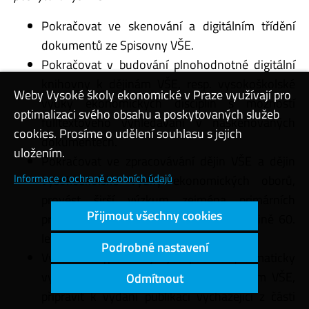
Pokračovat ve skenování a digitálním třídění
dokumentů ze Spisovny VŠE.
Pokračovat v budování plnohodnotné digitální
knihovny k dějinám VŠE, resp. vysokoškolské
Weby Vysoké školy ekonomické v Praze využívají pro
výuky ekonomických disciplín s možností
optimalizaci svého obsahu a poskytovaných služeb
fulltextového vyhledávání v naskenovaných
cookies. Prosíme o udělení souhlasu s jejich
dokumentech.
uložením.
Pokračovat ve zpracovávání dějin VŠE a dějin
Informace o ochraně osobních údajů
vysokoškolské výuky ekonomických oborů,
provést širší výzkum zejména primárních
Přijmout všechny cookies
pramenů k dějinám VŠE ve druhé polovině 60.
let 20. století.
Podrobné nastavení
Vydat v anglickém jazyce publikaci, tematicky
vycházející z části prvního dílu k dějinám VŠE,
Odmítnout
připravit k vydání publikaci vycházející z části