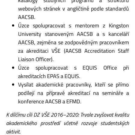
katalogy studijních programů a strukturu
webových stránek v angličtině podle standardů
AACSB.
Úzce spolupracovat s mentorem z Kingston
University stanoveným AACSB a s kanceláří
AACSB, zejména se zodpovědným pracovníkem
za akreditaci VŠE (AACSB Accreditation Staff
Liaison Officer).
Úzce spolupracovat s EQUIS Office při
akreditacích EPAS a EQUIS.
Vysílat akademické pracovníky, kteří se přímo
podílejí na přípravě akreditací na semináře a
konference AACSB a EFMD.
K dílčímu cíli DZ VŠE 2016–2020: Trvale zvyšovat kvalitu
akademického prostředí včetně
rozvoje studentských
aktivit.