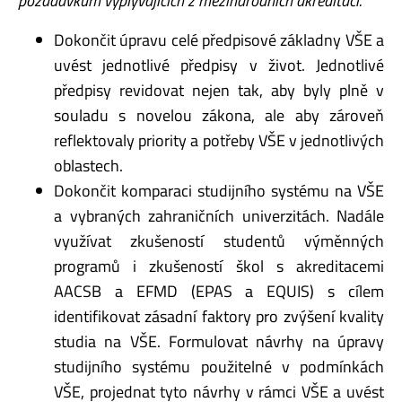
požadavkům vyplývajících
z mezinárodních akreditací.
Dokončit úpravu celé předpisové základny VŠE a
uvést jednotlivé předpisy v život. Jednotlivé
předpisy revidovat nejen tak, aby byly plně v
souladu s novelou zákona, ale aby zároveň
reflektovaly priority a potřeby VŠE v jednotlivých
oblastech.
Dokončit komparaci studijního systému na VŠE
a vybraných zahraničních univerzitách. Nadále
využívat zkušeností studentů výměnných
programů i zkušeností škol s akreditacemi
AACSB a EFMD (EPAS a EQUIS) s cílem
identifikovat zásadní faktory pro zvýšení kvality
studia na VŠE. Formulovat návrhy na úpravy
studijního systému použitelné v podmínkách
VŠE, projednat tyto návrhy v rámci VŠE a uvést