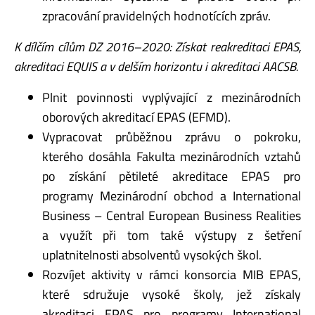
zpracování pravidelných hodnotících zpráv.
K dílčím cílům DZ 2016–2020: Získat reakreditaci EPAS,
akreditaci EQUIS a v delším horizontu i akreditaci AACSB.
Plnit povinnosti vyplývající z mezinárodních
oborových akreditací EPAS (EFMD).
Vypracovat průběžnou zprávu o pokroku,
kterého dosáhla Fakulta mezinárodních vztahů
po získání pětileté akreditace EPAS pro
programy Mezinárodní obchod a International
Business – Central European Business Realities
a využít při tom také výstupy z šetření
uplatnitelnosti absolventů vysokých škol.
Rozvíjet aktivity v rámci konsorcia MIB EPAS,
které sdružuje vysoké školy, jež získaly
akreditaci EPAS pro programy International