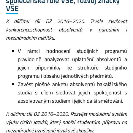
společenská role VŠE, rozvoj značky
VŠE
K dílčímu cíli DZ 2016–2020: Trvale zvyšovat
konkurenceschopnost absolventů v národním i
mezinárodním měřítku.
V rámci hodnocení studijních programů
pravidelně analyzovat uplatnění absolventů a
jejich připomínky ke struktuře studijního
programu i obsahu jednotlivých předmětů.
Zavést plošně anketu absolventů bakalářského
studia s cílem sledovat jejich spokojenost s
absolvovaným studiem i jejich další směřování.
K dílčímu cíli DZ 2016–2020: Rozvíjet modulární systém
výuky cizích jazyků, který nabízí studentům přípravu na
mezinárodně uznávané jazykové zkoušky.