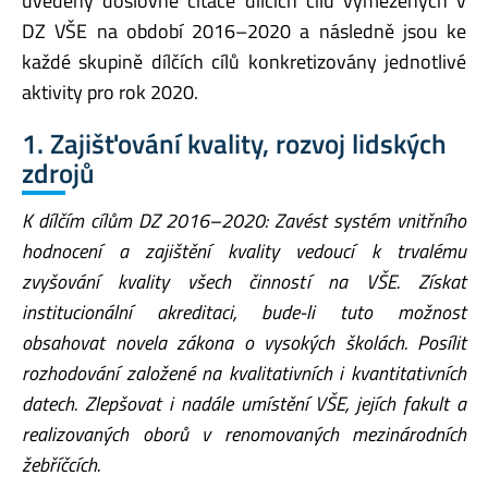
uvedeny doslovné citace dílčích cílů vymezených v
DZ VŠE na období 2016–2020 a následně jsou ke
každé skupině dílčích cílů konkretizovány jednotlivé
aktivity pro rok 2020.
1. Zajišťování kvality, rozvoj lidských
zdrojů
K dílčím cílům DZ 2016–2020: Zavést systém vnitřního
hodnocení a zajištění kvality vedoucí k trvalému
zvyšování kvality všech činností na VŠE. Získat
institucionální akreditaci, bude-li tuto možnost
obsahovat novela zákona o vysokých školách. Posílit
rozhodování založené na kvalitativních i kvantitativních
datech. Zlepšovat i nadále umístění VŠE, jejích fakult a
realizovaných oborů v renomovaných mezinárodních
žebříčcích.