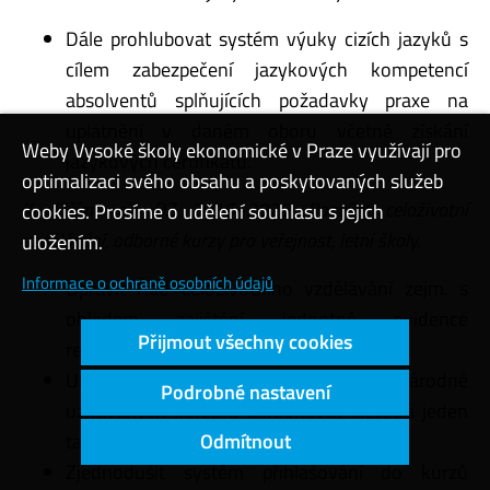
Dále prohlubovat systém výuky cizích jazyků s
cílem zabezpečení jazykových kompetencí
absolventů splňujících požadavky praxe na
uplatnění v daném oboru včetně získání
Weby Vysoké školy ekonomické v Praze využívají pro
jazykových certifikátů.
optimalizaci svého obsahu a poskytovaných služeb
K dílčímu cíli DZ 2016–2020: Rozvíjet celoživotní
cookies. Prosíme o udělení souhlasu s jejich
vzdělávání, odborné kurzy pro veřejnost, letní školy.
uložením.
Informace o ochraně osobních údajů
Upravit Řád celoživotního vzdělávání zejm. s
ohledem zajištění jednotné evidence
Přijmout všechny cookies
realizovaných programů.
Umožnit realizaci dalších forem mezinárodně
Podrobné nastavení
uznávaných kurzů a akreditovat alespoň jeden
takový kurz.
Odmítnout
Zjednodušit systém přihlašování do kurzů