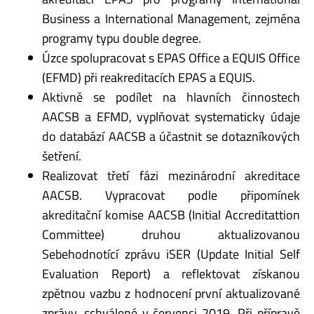
Business a International Management, zejména
programy typu double degree.
Úzce spolupracovat s EPAS Office a EQUIS Office
(EFMD) při reakreditacích EPAS a EQUIS.
Aktivně se podílet na hlavních činnostech
AACSB a EFMD, vyplňovat systematicky údaje
do databází AACSB a účastnit se dotazníkových
šetření.
Realizovat třetí fázi mezinárodní akreditace
AACSB. Vypracovat podle připomínek
akreditační komise AACSB (Initial Accreditattion
Committee) druhou aktualizovanou
Sebehodnotící zprávu iSER (Update Initial Self
Evaluation Report) a reflektovat získanou
zpětnou vazbu z hodnocení první aktualizované
zprávy, schválené v červenci 2019. Při přípravě