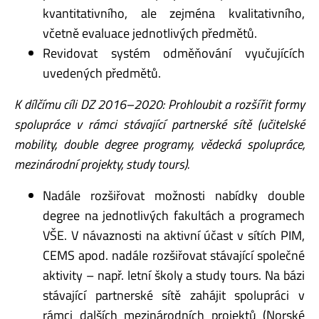
kvantitativního, ale zejména kvalitativního,
včetně evaluace jednotlivých předmětů.
Revidovat systém odměňování vyučujících
uvedených předmětů.
K dílčímu cíli DZ 2016–2020: Prohloubit a rozšířit formy
spolupráce v rámci stávající partnerské sítě (učitelské
mobility, double degree programy, vědecká spolupráce,
mezinárodní projekty, study tours).
Nadále rozšiřovat možnosti nabídky double
degree na jednotlivých fakultách a programech
VŠE. V návaznosti na aktivní účast v sítích PIM,
CEMS apod. nadále rozšiřovat stávající společné
aktivity – např. letní školy a study tours. Na bázi
stávající partnerské sítě zahájit spolupráci v
rámci dalších mezinárodních projektů (Norské